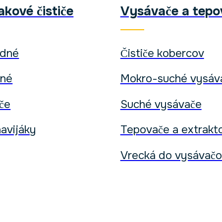
kové čističe
Vysávače a tepo
odné
Čističe kobercov
dné
Mokro-suché vysáv
iče
Suché vysávače
avijáky
Tepovače a extrakt
Vrecká do vysávač