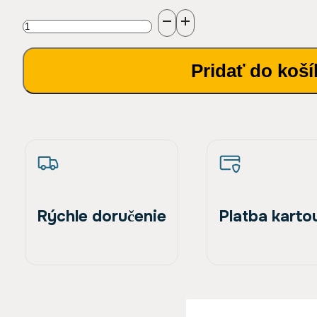
množstvo
Vysokotlaková
Pridať do koší
plochá
tryska
1/4"
M
40-
040
Rýchle doručenie
Platba karto