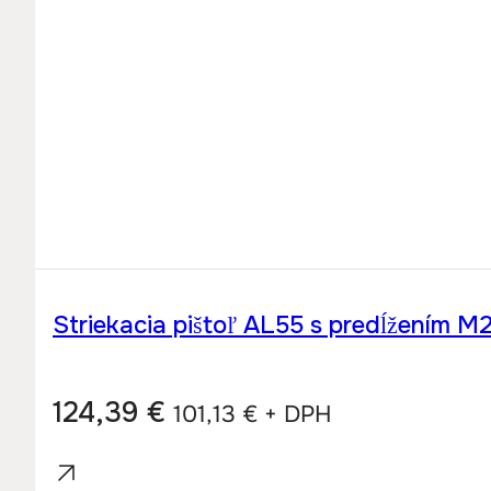
Striekacia pištoľ AL55 s predĺžením 
124,39
€
101,13
€
+ DPH