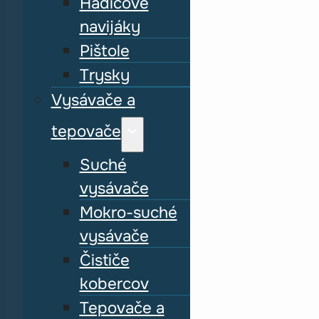
Hadicové
navijáky
Pištole
Trysky
Vysávače a
tepovače
Suché
vysávače
Mokro-suché
vysávače
Čističe
kobercov
Tepovače a