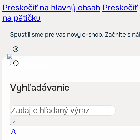
Preskočiť na hlavný obsah
Preskočiť
na pätičku
Spustili sme pre vás nový e-shop. Začnite s n
Vyhľadávanie
Hľadať
×