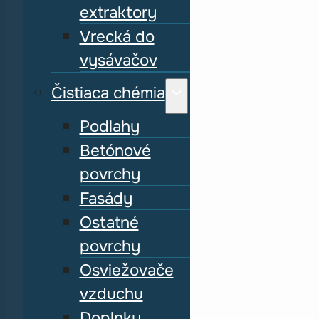
extraktory
Vrecká do
vysávačov
Čistiaca chémia
Podlahy
Betónové
povrchy
Fasády
Ostatné
povrchy
Osviežovače
vzduchu
Doplnky