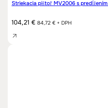
Striekacia pištoľ MV2006 s predĺžen
104,21
€
84,72
€
+ DPH