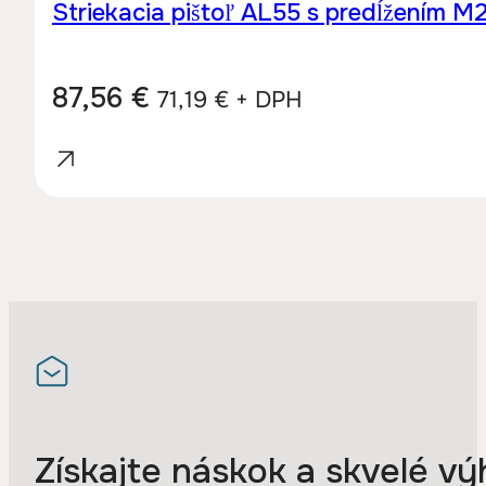
Striekacia pištoľ AL55 s predĺžením 
87,56
€
71,19
€
+ DPH
Získajte náskok a skvelé vý