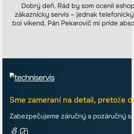
Dobrý deň. Rád by som ocenil eshop
zákaznícky servis – jednak telefonick
bol víkend. Pán Pekarovič mi príde ab
Sme zameraní na detail, pretože de
Zabezpečujeme záručný a pozáručný ser