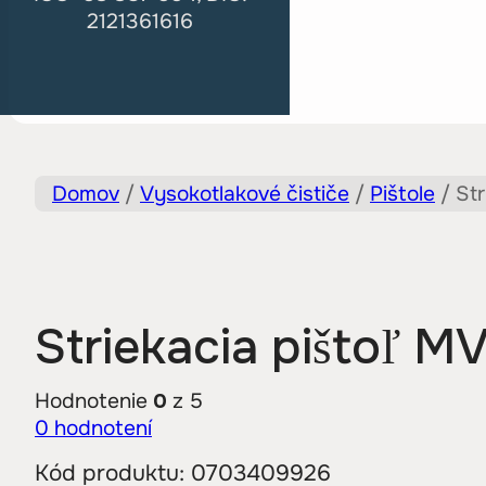
2121361616
Domov
/
Vysokotlakové čističe
/
Pištole
/
St
Striekacia pištoľ 
Hodnotenie
0
z 5
0
hodnotení
Kód produktu:
0703409926