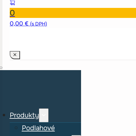
0
0,00
€
(s DPH)
Produkty
Podlahové