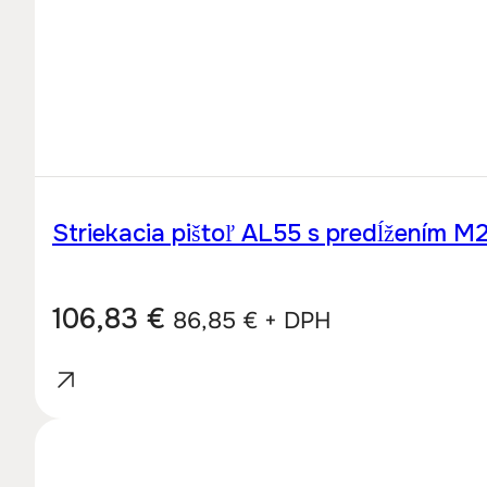
Striekacia pištoľ AL55 s predĺžením M
106,83
€
86,85
€
+ DPH