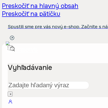
Preskočiť na hlavný obsah
Preskočiť na pätičku
Spustili sme pre vás nový e-shop. Začnite s n
Vyhľadávanie
Hľadať
×