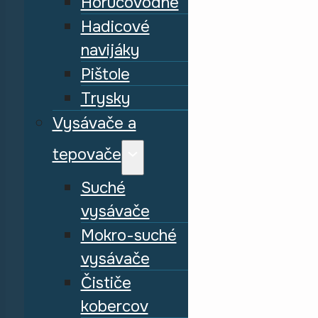
Horúcovodné
Hadicové
navijáky
Pištole
Trysky
Vysávače a
tepovače
Suché
vysávače
Mokro-suché
vysávače
Čističe
kobercov