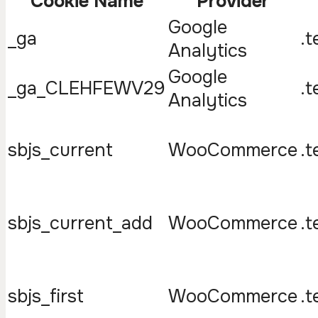
Cookie Name
Provider
Google
_ga
.t
Analytics
Google
_ga_CLEHFEWV29
.t
Analytics
sbjs_current
WooCommerce
.t
sbjs_current_add
WooCommerce
.t
sbjs_first
WooCommerce
.t