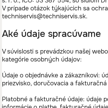
s. r. o., IČO: 53 387 554, so sídlom 
V prípade otázok týkajúcich sa och
techniservis@techniservis.sk.
Aké údaje spracúvame
V súvislosti s prevádzkou našej webo
kategórie osobných údajov:
Údaje o objednávke a zákazníkovi: ú
priezvisko, doručovacia a fakturačná 
Platobné a fakturačné údaje: údaje 
informácie o platbe, fakturačné údaje