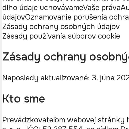
dlho údaje uchovávame
Vaše práva
Au
údajov
Oznamovanie porušenia ochr
Zásady ochrany osobných údajov
Zásady používania súborov cookie
Zásady ochrany osobný
Naposledy aktualizované: 3. júna 20
Kto sme
Prevádzkovateľom webovej stránky ht