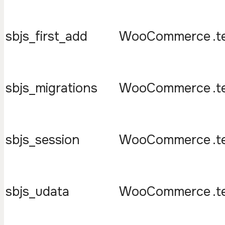
sbjs_first_add
WooCommerce
.t
sbjs_migrations
WooCommerce
.t
sbjs_session
WooCommerce
.t
sbjs_udata
WooCommerce
.t