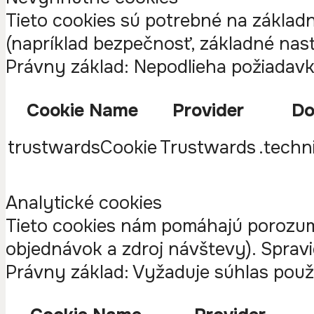
Tieto cookies sú potrebné na základn
(napríklad bezpečnosť, základné nas
Právny základ: Nepodlieha požiadav
Cookie Name
Provider
Do
trustwardsCookie
Trustwards
.techn
Analytické cookies
Tieto cookies nám pomáhajú porozumie
objednávok a zdroj návštevy). Spravi
Právny základ: Vyžaduje súhlas použ