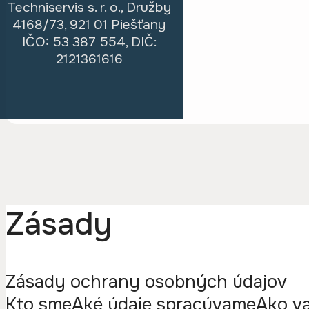
Techniservis s. r. o., Družby
4168/73, 921 01 Piešťany
IČO: 53 387 554, DIČ:
2121361616
Zásady
Zásady ochrany osobných údajov
Kto sme
Aké údaje spracúvame
Ako v