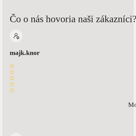
Čo o nás hovoria naši zákazníci
majk.knor
Mo