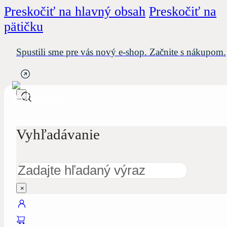
Preskočiť na hlavný obsah
Preskočiť na
pätičku
Spustili sme pre vás nový e-shop. Začnite s nákupom.
Vyhľadávanie
Hľadať
×