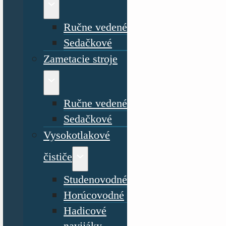
Ručne vedené
Sedačkové
Zametacie stroje
Ručne vedené
Sedačkové
Vysokotlakové
čističe
Studenovodné
Horúcovodné
Hadicové
navijáky