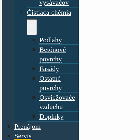
vysávačov
Čistiaca chémia
Podlahy
Betónové
povrchy
Fasády
Ostatné
povrchy
Osviežovače
vzduchu
Doplnky
Prenájom
Servis