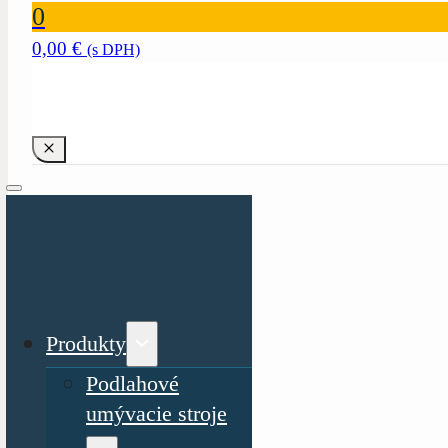
0
0,00
€
(s DPH)
Produkty
Podlahové
umývacie stroje