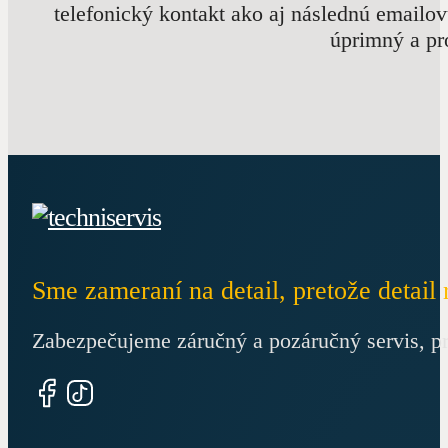
telefonický kontakt ako aj následnú emailo
úprimný a pr
Sme zameraní na detail, pretože detail 
Zabezpečujeme záručný a pozáručný servis, p