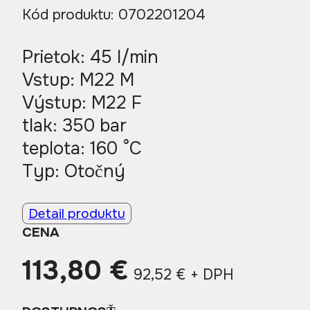
Kód produktu:
0702201204
Prietok: 45 l/min
Vstup: M22 M
Výstup: M22 F
tlak: 350 bar
teplota: 160 °C
Typ: Otočný
Detail produktu
CENA
113,80
€
92,52
€
+ DPH