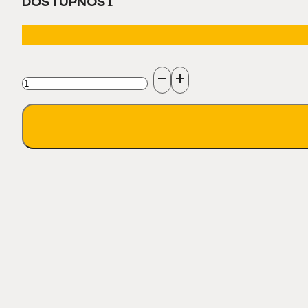
DOSTUPNOSŤ
množstvo
Striekacia
pištoľ
AL55
s
predĺžením
M22Mswivel
-
M22F