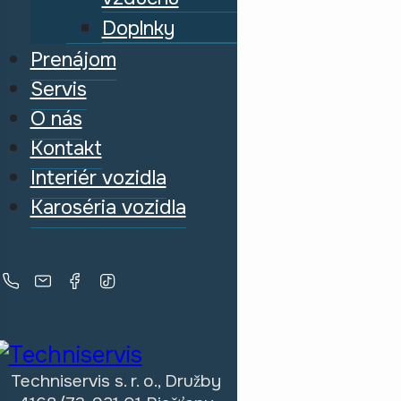
Doplnky
Prenájom
Servis
O nás
Kontakt
Interiér vozidla
Karoséria vozidla
Techniservis s. r. o., Družby