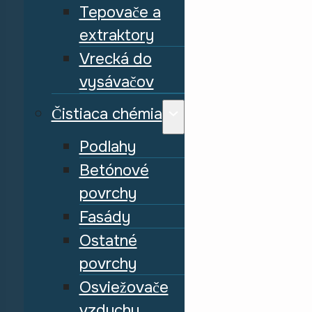
Tepovače a
extraktory
Vrecká do
vysávačov
Čistiaca chémia
Podlahy
Betónové
povrchy
Fasády
Ostatné
povrchy
Osviežovače
vzduchu