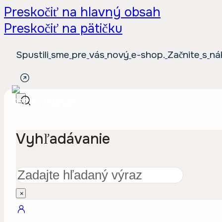
Preskočiť na hlavný obsah
Preskočiť na pätičku
S
p
u
s
t
i
l
i
s
m
e
p
r
e
v
á
s
n
o
v
ý
e
-
s
h
o
p
.
Z
a
č
n
i
t
e
s
n
á
Vyhľadávanie
Hľadať
×