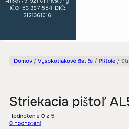
4168/73, 921 01 Piešťany
IČO: 53 387 554, DIČ:
2121361616
Domov
/
Vysokotlakové čističe
/
Pištole
/
St
Striekacia pištoľ 
Hodnotenie
0
z 5
0
hodnotení