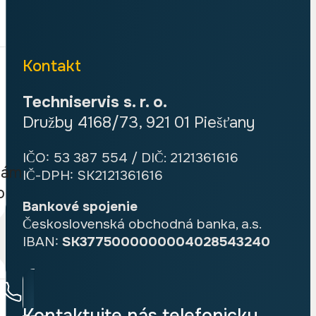
Kontakt
Techniservis s. r. o.
Družby 4168/73, 921 01 Piešťany
IČO: 53 387 554 / DIČ: 2121361616
nám
IČ-DPH: SK2121361616
o
Bankové spojenie
Československá obchodná banka, a.s.
IBAN:
SK3775000000004028543240
Kontaktujte nás telefonicky