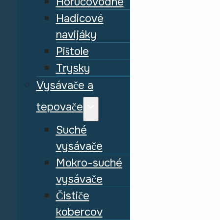
Horúcovodné
Hadicové
navijáky
Pištole
Trysky
Vysávače a
tepovače
Suché
vysávače
Mokro-suché
vysávače
Čističe
kobercov