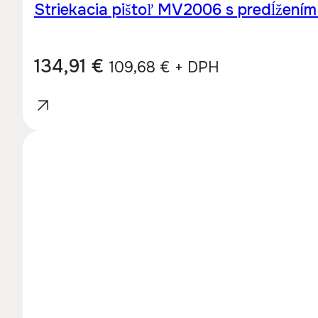
Striekacia pištoľ MV2006 s predĺžen
134,91
€
109,68
€
+ DPH