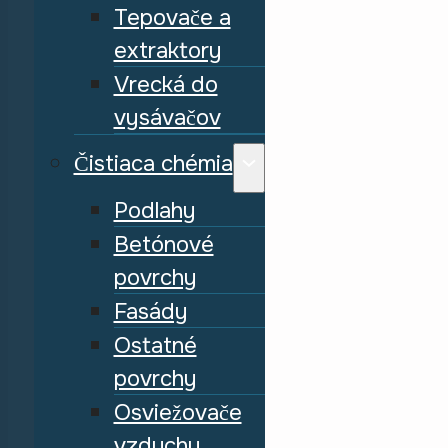
Tepovače a
extraktory
Vrecká do
vysávačov
Čistiaca chémia
Podlahy
Betónové
povrchy
Fasády
Ostatné
povrchy
Osviežovače
vzduchu