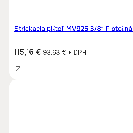
Striekacia pištoľ MV925 3/8″ F otočn
115,16
€
93,63
€
+ DPH