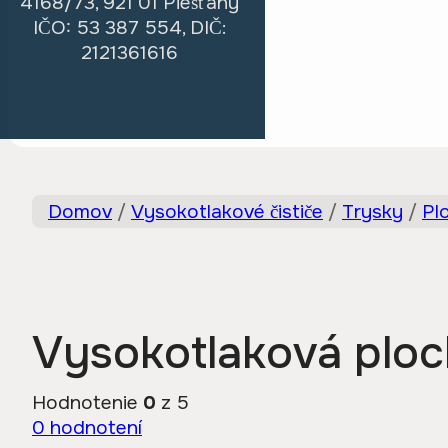
4168/73, 921 01 Piešťany
IČO: 53 387 554, DIČ:
2121361616
Domov
/
Vysokotlakové čističe
/
Trysky
/
Pl
Vysokotlaková ploc
Hodnotenie
0
z 5
0
hodnotení