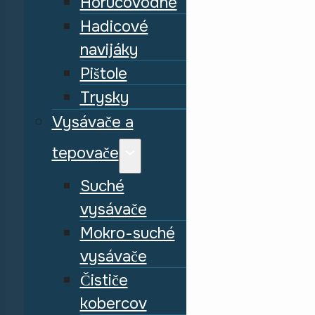
Horúcovodné
Hadicové
navijáky
Pištole
Trysky
Vysávače a
tepovače
Suché
vysávače
Mokro-suché
vysávače
Čističe
kobercov