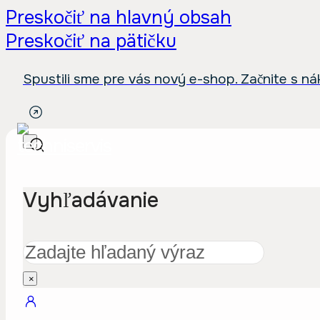
Preskočiť na hlavný obsah
Preskočiť na pätičku
Spustili sme pre vás nový e-shop. Začnite s n
Vyhľadávanie
Hľadať
×