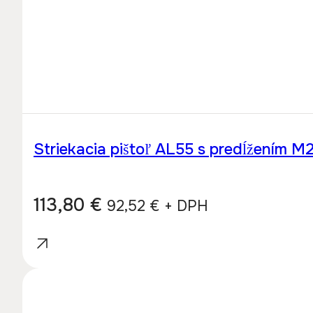
Striekacia pištoľ AL55 s predĺžením 
113,80
€
92,52
€
+ DPH