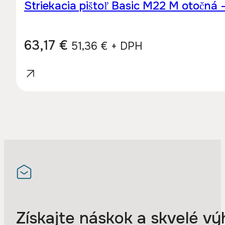
Striekacia pištoľ Basic M22 M otočná
63,17
€
51,36
€
+ DPH
Získajte náskok a skvelé vý