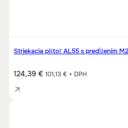
Striekacia pištoľ AL55 s predĺžením 
124,39
€
101,13
€
+ DPH