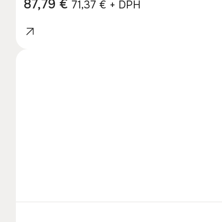
87,79
€
71,37
€
+ DPH