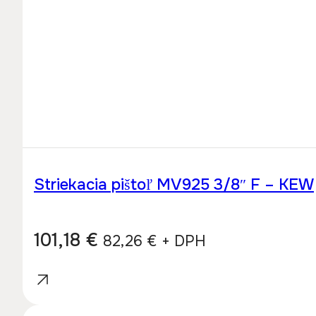
Striekacia pištoľ MV925 3/8″ F – KEW
101,18
€
82,26
€
+ DPH