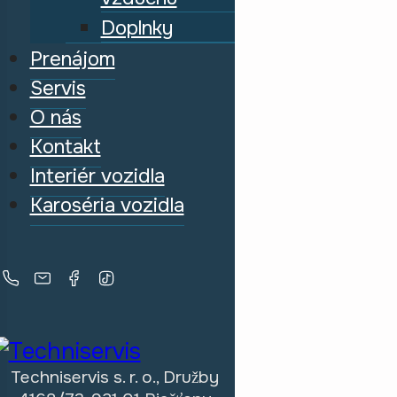
Doplnky
Prenájom
Servis
O nás
Kontakt
Interiér vozidla
Karoséria vozidla
Techniservis s. r. o., Družby