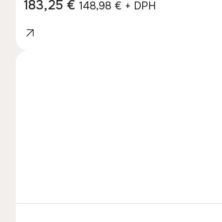
183,25
€
148,98
€
+ DPH