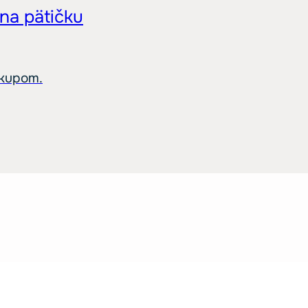
 na pätičku
ákupom.