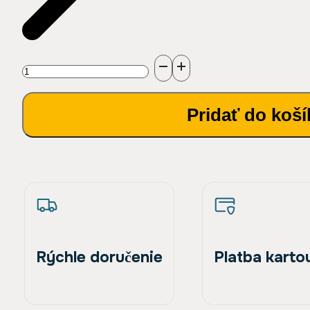
množstvo
Rotačná
Pridať do koší
tryska
UR40
400
bar
1/4"F
-
Rýchle doručenie
Platba karto
065