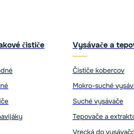
kové čističe
Vysávače a tepo
odné
Čističe kobercov
dné
Mokro-suché vysáv
iče
Suché vysávače
avijáky
Tepovače a extrakt
Vrecká do vysávač