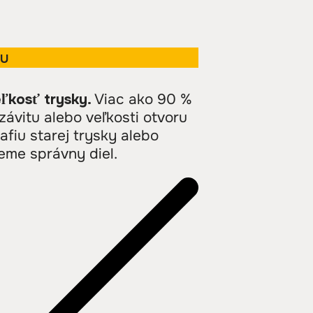
ku
ľkosť trysky.
Viac ako 90 %
vitu alebo veľkosti otvoru
rafiu starej trysky alebo
eme správny diel.