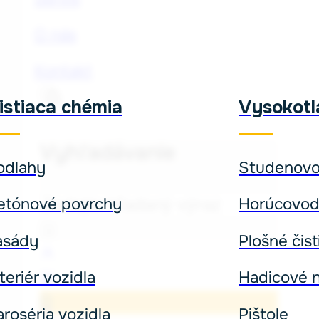
O nás
Kontakt
istiaca chémia
Vysokotla
Vyhľadávanie
odlahy
Studenov
Hľadať
etónové povrchy
Horúcovo
×
asády
Plošné čist
teriér vozidla
Hadicové n
0
aroséria vozidla
Pištole