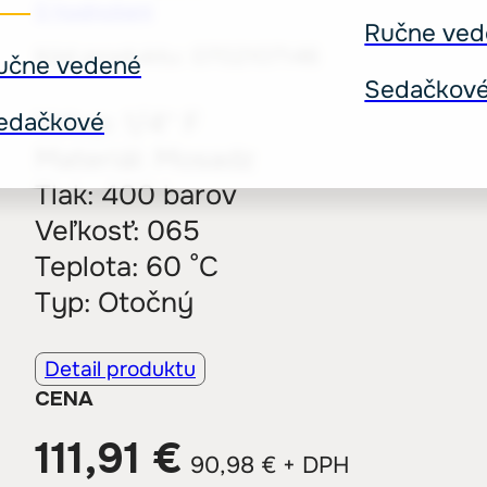
0
hodnotení
Ručne ved
Kód produktu:
0702107146
učne vedené
Sedačkov
Vstup: 1/4″ F
edačkové
Materiál: Mosadz
Tlak: 400 barov
Veľkosť: 065
Teplota: 60 °C
Typ: Otočný
Detail produktu
CENA
111,91
€
90,98
€
+ DPH