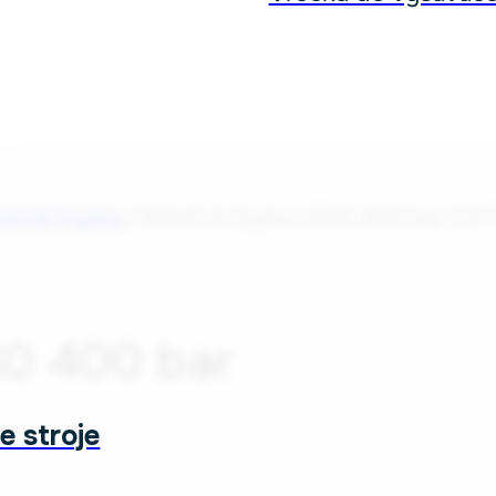
tačné trysky
/
Rotačná tryska UR40 400 bar 1/4″
40 400 bar
e stroje