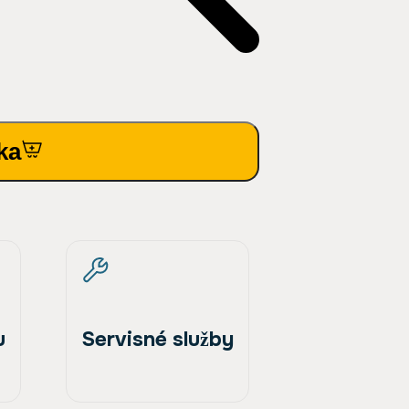
ka
u
Servisné služby