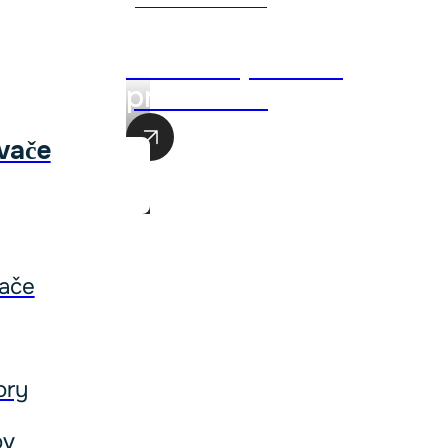
Akciová ponuka
produktov
vače
ače
ory
ov