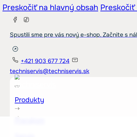
Preskočiť na hlavný obsah
Preskočiť
Spustili sme pre vás nový e-shop. Začnite s n
+421 903 677 724
techniservis@techniservis.sk
Produkty
Prenájom
Servis