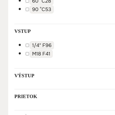
60 °C
28
90 °C
53
VSTUP
Rotačná tryska 400 bar M18 F – 090
1/4" F
96
Detail
M18 F
41
Vstup: M18 F
Materiál: Mosadz + keramika
VÝSTUP
Tlak: 400 barov
Veľkosť: 090
Teplota: 90 °C
PRIETOK
Typ: Otočný