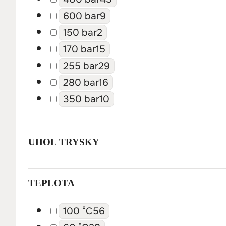
600 bar
9
Rotačná tryska 400 bar M18 F – 100
150 bar
2
Detail
170 bar
15
255 bar
29
Vstup: M18 F
280 bar
16
Materiál: Mosadz + keramika
350 bar
10
Tlak: 400 barov
Veľkosť: 100
Teplota: 90 °C
UHOL TRYSKY
Typ: Otočný
TEPLOTA
151,49
€
123,16
€
+ DPH
100 °C
56