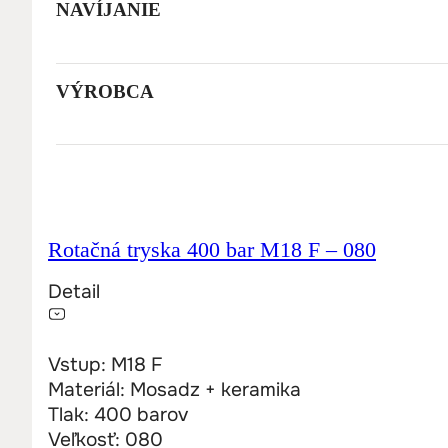
NAVÍJANIE
151,49
€
123,16
€
+ DPH
VÝROBCA
Rotačná tryska 400 bar M18 F – 080
Detail
Vstup: M18 F
Materiál: Mosadz + keramika
Tlak: 400 barov
Veľkosť: 080