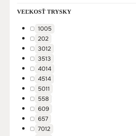
Tlak: 400 barov
Veľkosť: 120
VEĽKOSŤ TRYSKY
Teplota: 90 °C
Typ: Otočný
100
5
20
2
30
12
145,24
€
118,08
€
+ DPH
35
13
40
14
45
14
50
11
55
8
60
9
65
7
Rotačná tryska 400 bar M18 F – 110
70
12
Detail