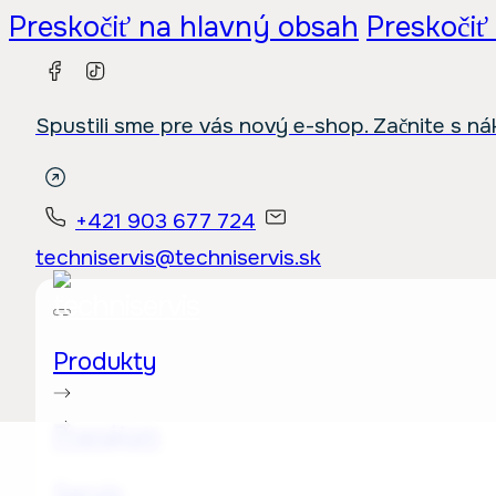
Preskočiť na hlavný obsah
Preskočiť
Spustili sme pre vás nový e-shop. Začnite s n
+421 903 677 724
techniservis@techniservis.sk
Produkty
Prenájom
Servis