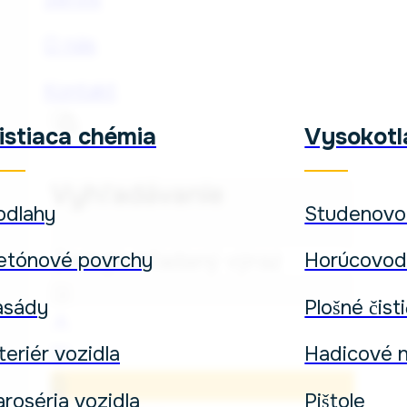
O nás
Kontakt
istiaca chémia
Vysokotla
Vyhľadávanie
odlahy
Studenov
Hľadať
etónové povrchy
Horúcovo
×
asády
Plošné čist
teriér vozidla
Hadicové n
0
aroséria vozidla
Pištole