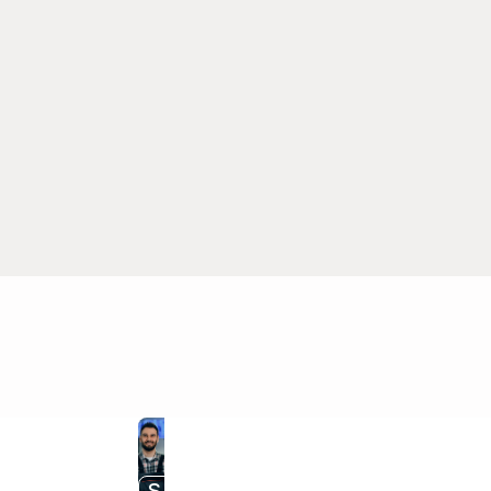
S nami ušetríte