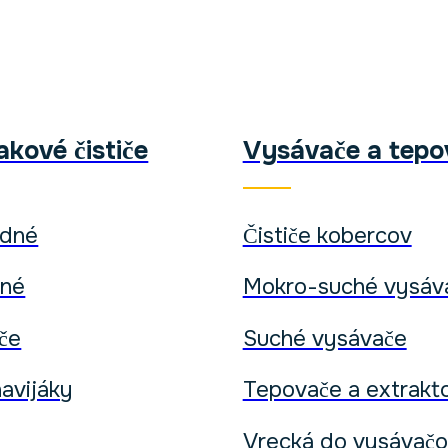
kové čističe
Vysávače a tepo
odné
Čističe kobercov
dné
Mokro-suché vysáv
iče
Suché vysávače
avijáky
Tepovače a extrakt
Vrecká do vysávač