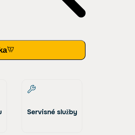
ka
u
Servisné služby