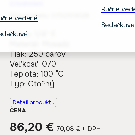
0
hodnotení
Ručne ved
Kód produktu:
0702103028
učne vedené
Sedačkové
Vstup: 1/4″ F
edačkové
Materiál: Mosadz
Tlak: 250 barov
Veľkosť: 070
Teplota: 100 °C
Typ: Otočný
Detail produktu
CENA
86,20
€
70,08
€
+ DPH