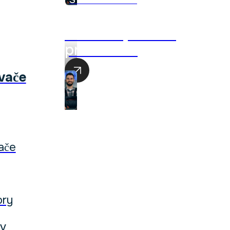
Akciová ponuka
produktov
vače
ače
ory
ov