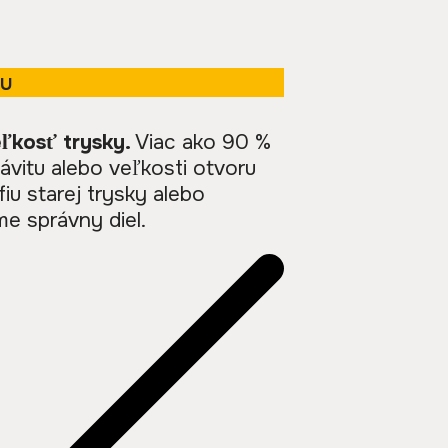
ku
ľkosť trysky.
Viac ako 90 %
vitu alebo veľkosti otvoru
afiu starej trysky alebo
e správny diel.