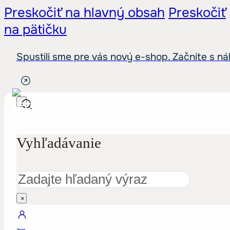
Preskočiť na hlavný obsah
Preskočiť
na pätičku
Spustili sme pre vás nový e-shop. Začnite s n
Vyhľadávanie
Hľadať
×