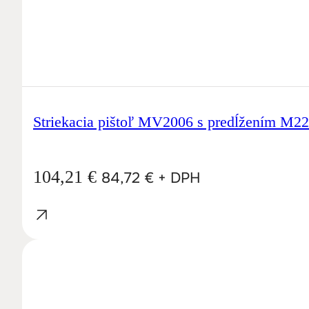
Striekacia pištoľ MV2006 s predĺžením M2
104,21
€
84,72
€
+ DPH