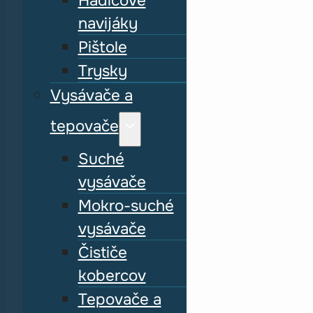
Hadicové
navijáky
Pištole
Trysky
Vysávače a
tepovače
Suché
vysávače
Mokro-suché
vysávače
Čističe
kobercov
Tepovače a