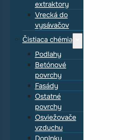
extraktory
Vrecká do
vysávačov
Čistiaca chémia
Podlahy
Betónové
povrchy
Fasády
Ostatné
povrchy
Osviežovače
vzduchu
Doplnky