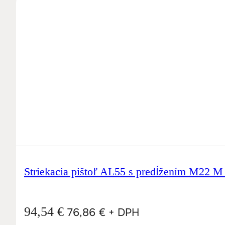
Striekacia pištoľ AL55 s predĺžením M22 M
94,54
€
76,86
€
+ DPH