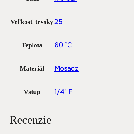
25
Veľkosť trysky
60 °C
Teplota
Mosadz
Materiál
1/4" F
Vstup
Recenzie