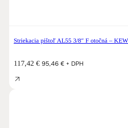
Striekacia pištoľ AL55 3/8″ F otočná – KE
117,42
€
95,46
€
+ DPH