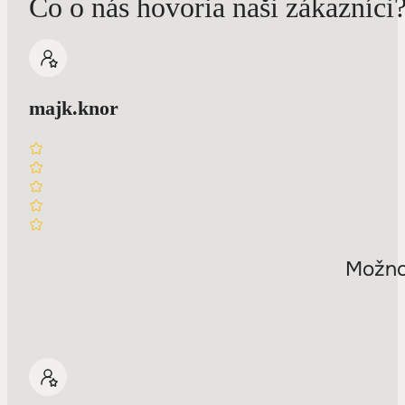
Čo o nás hovoria naši zákazníci
majk.knor
Možnos