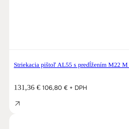
Striekacia pištoľ AL55 s predĺžením M22 
131,36
€
106,80
€
+ DPH