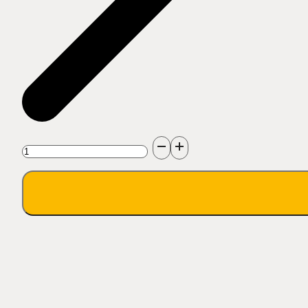
množstvo
Rotačná
tryska
170
bar
1/4"
F
-