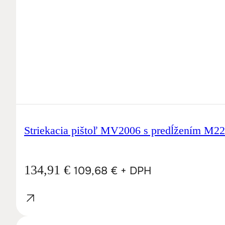
Striekacia pištoľ MV2006 s predĺžením M
134,91
€
109,68
€
+ DPH