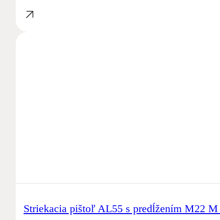
Striekacia pištoľ AL55 s predĺžením M22 