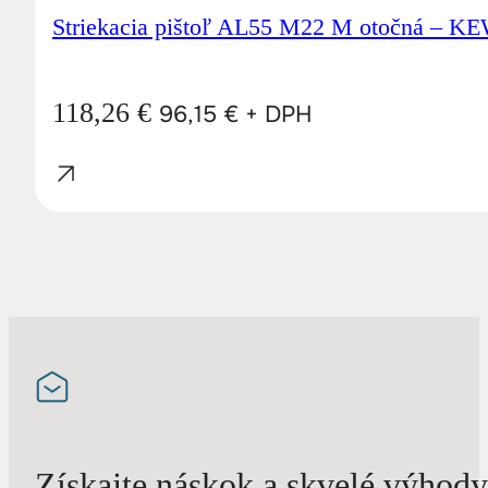
Striekacia pištoľ AL55 M22 M otočná – K
118,26
€
96,15
€
+ DPH
Získajte náskok a skvelé výhody