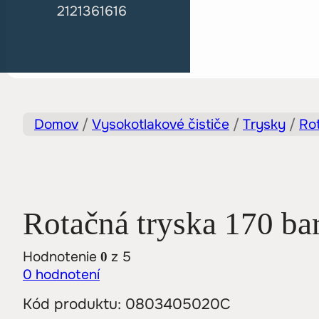
2121361616
Domov
/
Vysokotlakové čističe
/
Trysky
/
Ro
Rotačná tryska 170 bar
Hodnotenie
z 5
0
0
hodnotení
Kód produktu:
0803405020C