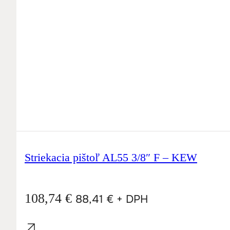
Striekacia pištoľ AL55 3/8″ F – KEW
108,74
€
88,41
€
+ DPH