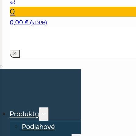
0
0,00
€
(s DPH)
Produkty
Podlahové