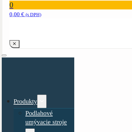
0
0,00
€
(s DPH)
Produkty
Podlahové
umývacie stroje