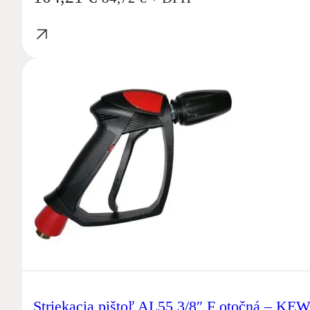
Striekacia pištoľ AL55 3/8″ F otočná – KE