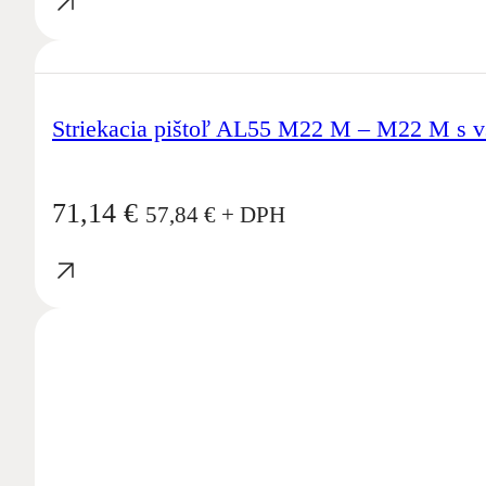
Striekacia pištoľ AL55 M22 M – M22 M s 
71,14
€
57,84
€
+ DPH