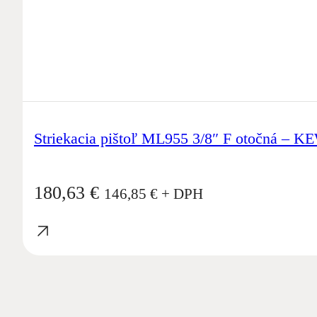
Striekacia pištoľ ML955 3/8″ F otočná – K
180,63
€
146,85
€
+ DPH