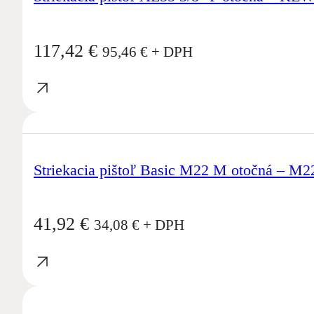
117,42
€
95,46
€
+ DPH
Striekacia pištoľ Basic M22 M otočná – M
41,92
€
34,08
€
+ DPH