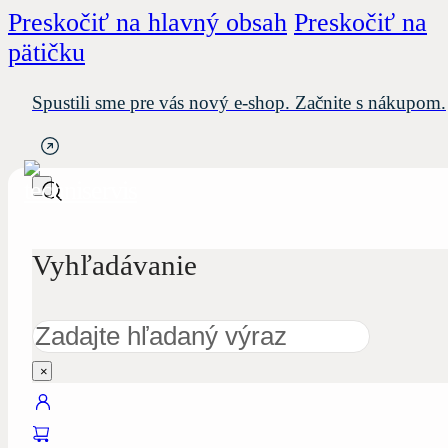
Preskočiť na hlavný obsah
Preskočiť na
pätičku
Spustili sme pre vás nový e-shop. Začnite s nákupom.
Vyhľadávanie
Hľadať
×