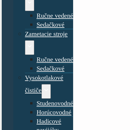
Ručne vedené
Sedačkové
Zametacie stroje
Ručne vedené
Sedačkové
Vysokotlakové
čističe
Studenovodné
Horúcovodné
Hadicové
navijáky