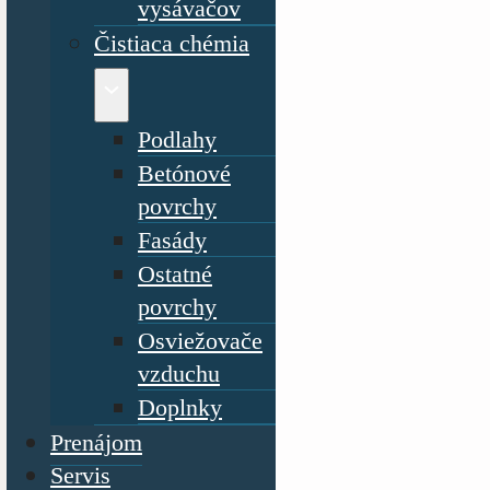
vysávačov
Čistiaca chémia
Podlahy
Betónové
povrchy
Fasády
Ostatné
povrchy
Osviežovače
vzduchu
Doplnky
Prenájom
Servis