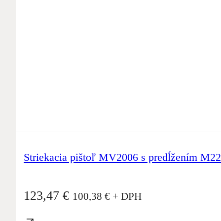
Striekacia pištoľ MV2006 s predĺžením M2
123,47
€
100,38
€
+ DPH