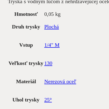
Tryska s vodným lúčom z nehrdzavejúcej ocele
Hmotnosť
0,05 kg
Druh trysky
Plochá
Vstup
1/4" M
Veľkosť trysky
130
Materiál
Nerezová oceľ
Uhol trysky
25°