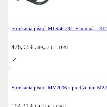
Striekacia pištoľ ML956 3/8″ F otočná – K
478,93
€
389,37
€
+ DPH
Striekacia pištoľ MV2006 s predĺžením M2
104,21
€
84,72
€
+ DPH