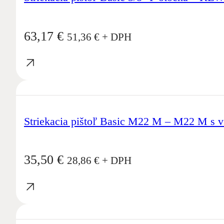
63,17
€
51,36
€
+ DPH
Striekacia pištoľ Basic M22 M – M22 M s 
35,50
€
28,86
€
+ DPH