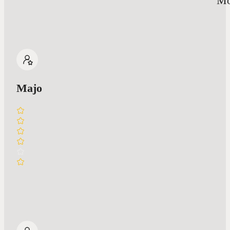
Mo
Majo