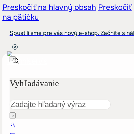
Preskočiť na hlavný obsah
Preskočiť
na pätičku
Spustili sme pre vás nový e-shop. Začnite s n
Vyhľadávanie
Hľadať
×