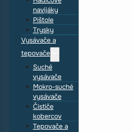
Hadicové
navijáky
Pištole
Trysky
Vysávače a
tepovače
Suché
vysávače
Mokro-suché
vysávače
Čističe
kobercov
Tepovače a