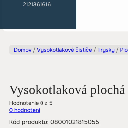
2121361616
Domov
/
Vysokotlakové čističe
/
Trysky
/
Plo
Vysokotlaková plochá 
Hodnotenie
z 5
0
0
hodnotení
Kód produktu:
08001021815055