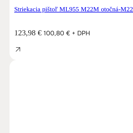
Striekacia pištoľ ML955 M22M otočná-M22
123,98
€
100,80
€
+ DPH