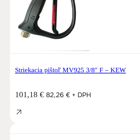
Striekacia pištoľ MV925 3/8″ F – KEW
101,18
€
82,26
€
+ DPH