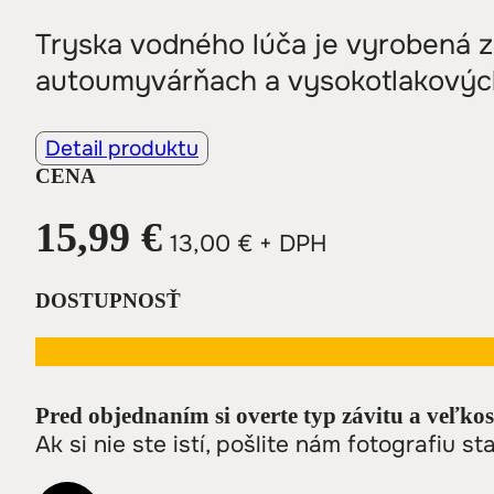
Tryska vodného lúča je vyrobená z
autoumyvárňach a vysokotlakových
Detail produktu
CENA
15,99
€
13,00
€
+ DPH
DOSTUPNOSŤ
Pred objednaním si overte typ závitu a veľkos
Ak si nie ste istí, pošlite nám fotografiu