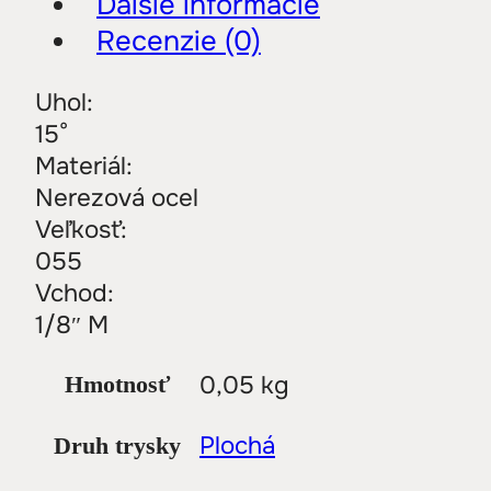
Ďalšie informácie
Recenzie (0)
Uhol:
15°
Materiál:
Nerezová ocel
Veľkosť:
055
Vchod:
1/8″ M
0,05 kg
Hmotnosť
Plochá
Druh trysky