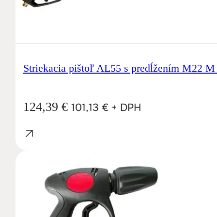
Striekacia pištoľ AL55 s predĺžením M22 
124,39
€
101,13
€
+ DPH