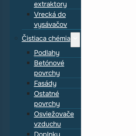
extraktory
Vrecká do
vysávačov
Čistiaca chémia
Podlahy
Betónové
povrchy
Fasády
Ostatné
povrchy
Osviežovače
vzduchu
Doplnky