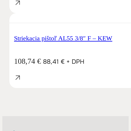
Striekacia pištoľ AL55 3/8″ F – KEW
108,74
€
88,41
€
+ DPH