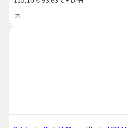
115,16
€
93,63
€
+ DPH