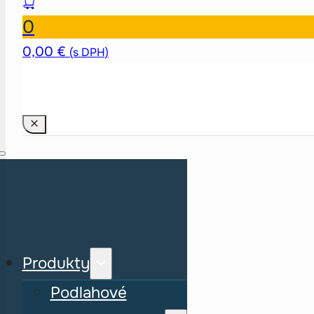
0
0,00
€
(s DPH)
Produkty
Podlahové