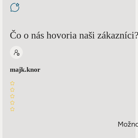
Čo o nás hovoria naši zákazníci
majk.knor
Možnos