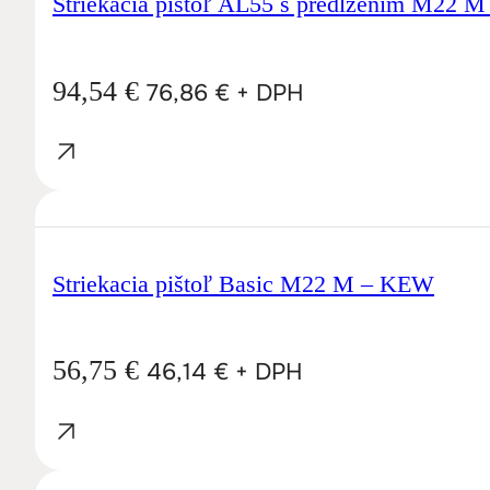
Striekacia pištoľ AL55 s predĺžením M22 M
94,54
€
76,86
€
+ DPH
Striekacia pištoľ Basic M22 M – KEW
56,75
€
46,14
€
+ DPH