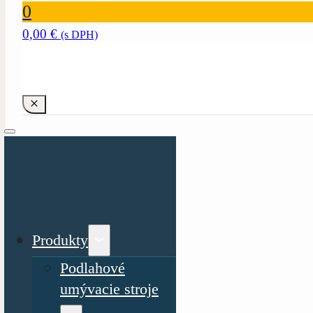
0
0,00
€
(s DPH)
Produkty
Podlahové
umývacie stroje