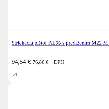
Striekacia pištoľ AL55 s predĺžením M22 M
94,54
€
76,86
€
+ DPH