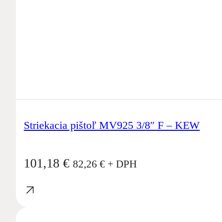
Striekacia pištoľ MV925 3/8″ F – KEW
101,18
€
82,26
€
+ DPH