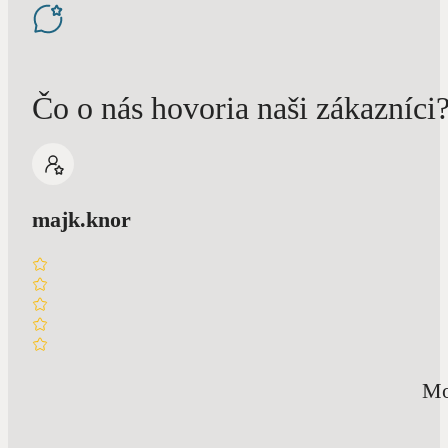
Čo o nás hovoria naši zákazníci
majk.knor
Mo