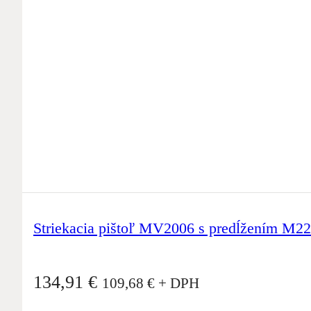
Striekacia pištoľ MV2006 s predĺžením M
134,91
€
109,68
€
+ DPH