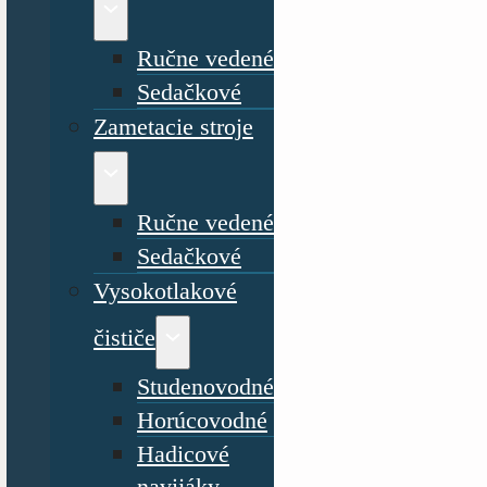
Ručne vedené
Sedačkové
Zametacie stroje
Ručne vedené
Sedačkové
Vysokotlakové
čističe
Studenovodné
Horúcovodné
Hadicové
navijáky