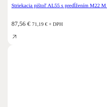
Striekacia pištoľ AL55 s predĺžením M22 
87,56
€
71,19
€
+ DPH