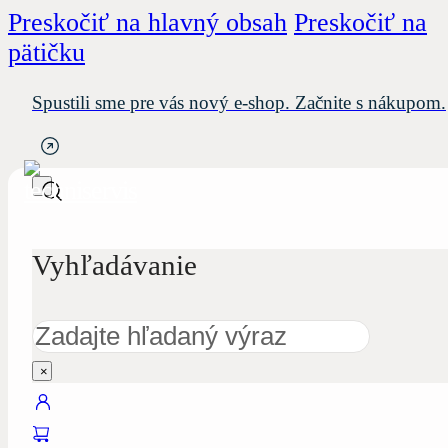
Preskočiť na hlavný obsah
Preskočiť na
pätičku
Spustili sme pre vás nový e-shop. Začnite s nákupom.
Vyhľadávanie
Hľadať
×