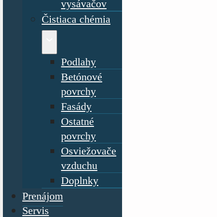
vysávačov
Čistiaca chémia
Podlahy
Betónové
povrchy
Fasády
Ostatné
povrchy
Osviežovače
vzduchu
Doplnky
Prenájom
Servis