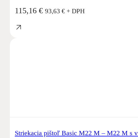
115,16
€
93,63
€
+ DPH
Striekacia pištoľ Basic M22 M – M22 M s 