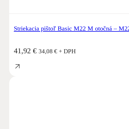
Striekacia pištoľ Basic M22 M otočná – M
41,92
€
34,08
€
+ DPH