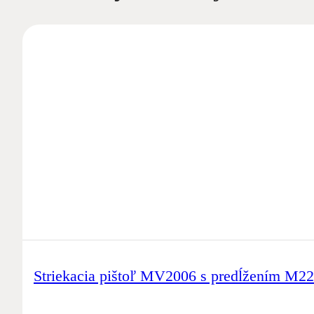
Striekacia pištoľ MV2006 s predĺžením M2