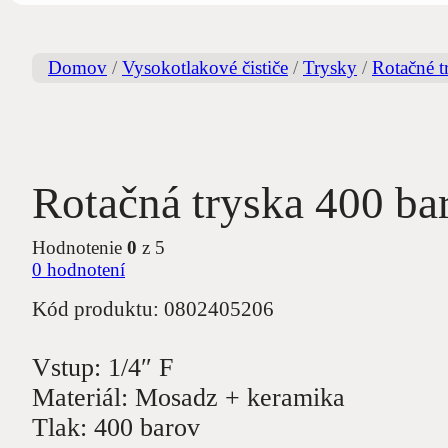
Domov
/
Vysokotlakové čističe
/
Trysky
/
Rotačné t
Rotačná tryska 400 bar
Hodnotenie
0
z 5
0
hodnotení
Kód produktu:
0802405206
Vstup: 1/4″ F
Materiál: Mosadz + keramika
Tlak: 400 barov