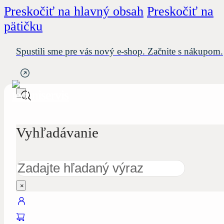
Preskočiť na hlavný obsah
Preskočiť na
pätičku
Spustili sme pre vás nový e-shop. Začnite s nákupom.
Vyhľadávanie
Hľadať
×