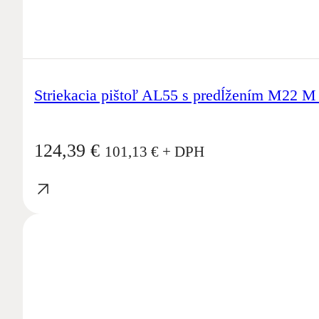
Striekacia pištoľ AL55 s predĺžením M22 
124,39
€
101,13
€
+ DPH