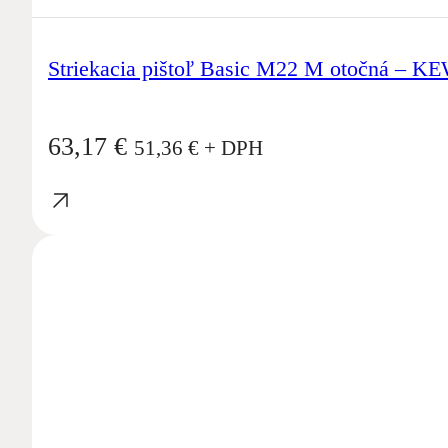
Striekacia pištoľ Basic M22 M otočná – K
63,17
€
51,36
€
+ DPH