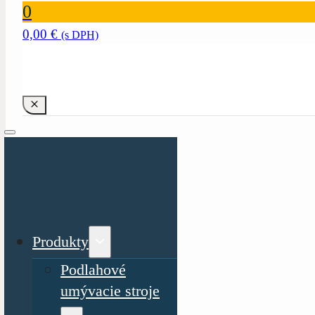
0
0,00
€
(s DPH)
Produkty
Podlahové
umývacie stroje