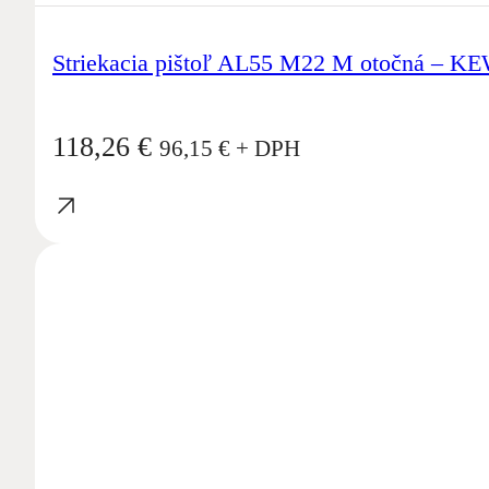
Striekacia pištoľ AL55 M22 M otočná – K
118,26
€
96,15
€
+ DPH