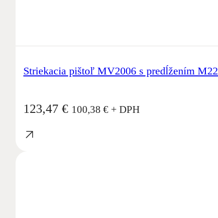
Striekacia pištoľ MV2006 s predĺžením M2
123,47
€
100,38
€
+ DPH