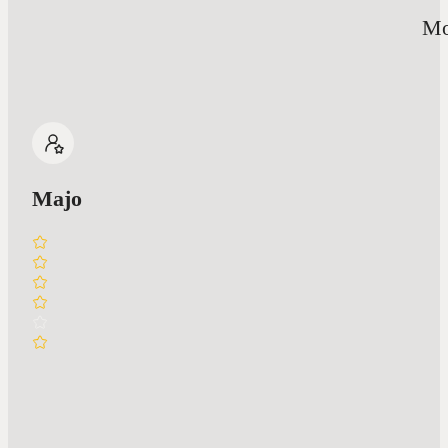
Mo
Majo