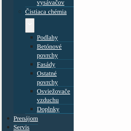
vysávačov
Čistiaca chémia
Podlahy
Betónové
povrchy
Fasády
Ostatné
povrchy
Osviežovače
vzduchu
Doplnky
Prenájom
Servis