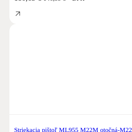
Striekacia pištoľ ML955 M22M otočná-M22