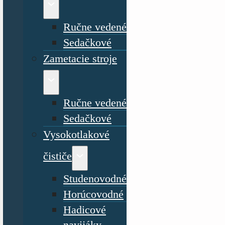
Ručne vedené
Sedačkové
Zametacie stroje
Ručne vedené
Sedačkové
Vysokotlakové
čističe
Studenovodné
Horúcovodné
Hadicové
navijáky