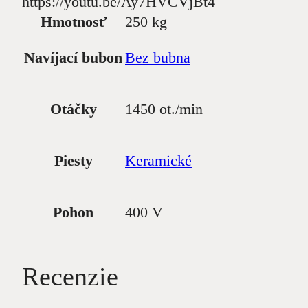
https://youtu.be/Ay7HVCVjBt4
Hmotnosť
250 kg
Navíjací bubon
Bez bubna
Otáčky
1450 ot./min
Piesty
Keramické
Pohon
400 V
Recenzie