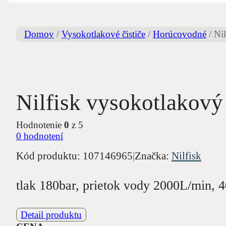
Domov
/
Vysokotlakové čističe
/
Horúcovodné
/
Ni
Nilfisk vysokotlakov
Hodnotenie
0
z 5
0
hodnotení
Kód produktu:
107146965
|
Značka:
Nilfisk
tlak 180bar, prietok vody 2000L/min, 
Detail produktu