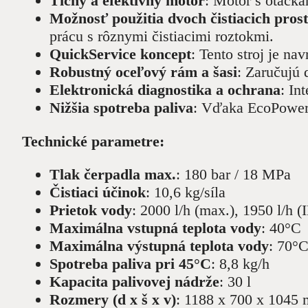
Tichý a efektívny motor
: Motor s otáčka
Možnosť použitia dvoch čistiacich pros
prácu s rôznymi čistiacimi roztokmi.
QuickService koncept
: Tento stroj je na
Robustný oceľový rám a šasi
: Zaručujú 
Elektronická diagnostika a ochrana
: In
Nižšia spotreba paliva
: Vďaka EcoPower 
Technické parametre:
Tlak čerpadla max.
: 180 bar / 18 MPa
Čistiaci účinok
: 10,6 kg/síla
Prietok vody
: 2000 l/h (max.), 1950 l/h (
Maximálna vstupná teplota vody
: 40°C
Maximálna výstupná teplota vody
: 70°C
Spotreba paliva pri 45°C
: 8,8 kg/h
Kapacita palivovej nádrže
: 30 l
Rozmery (d x š x v)
: 1188 x 700 x 1045