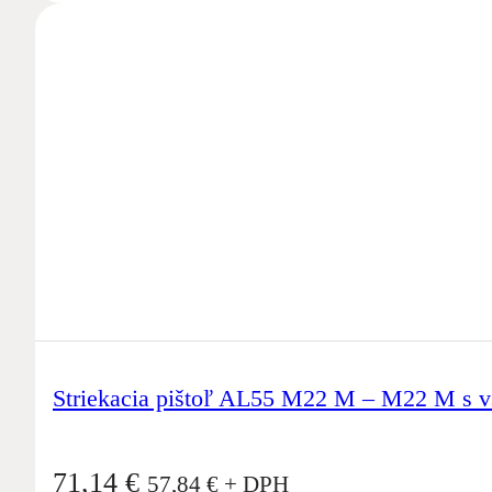
Striekacia pištoľ AL55 M22 M – M22 M s 
71,14
€
57,84
€
+ DPH