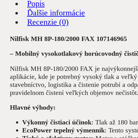
Popis
Ďalšie informácie
Recenzie (0)
Nilfisk MH 8P-180/2000 FAX 107146965
– Mobilný vysokotlakový horúcovodný čist
Nilfisk MH 8P-180/2000 FAX je najvýkonnejší
aplikácie, kde je potrebný vysoký tlak a veľk
stavebníctvo, logistika a čistenie potrubí a 
pravidelnom čistení veľkých objemov nečistôt
Hlavné výhody:
Výkonný čistiaci účinok
: Tlak až 180 ba
EcoPower tepelný výmenník
: Tento sys