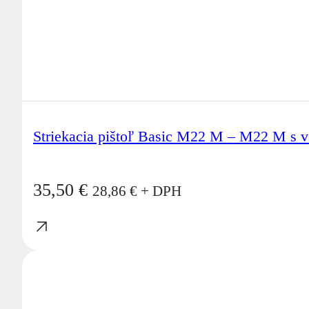
Striekacia pištoľ Basic M22 M – M22 M s 
35,50
€
28,86
€
+ DPH