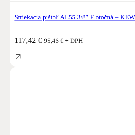
Striekacia pištoľ AL55 3/8″ F otočná – KE
117,42
€
95,46
€
+ DPH