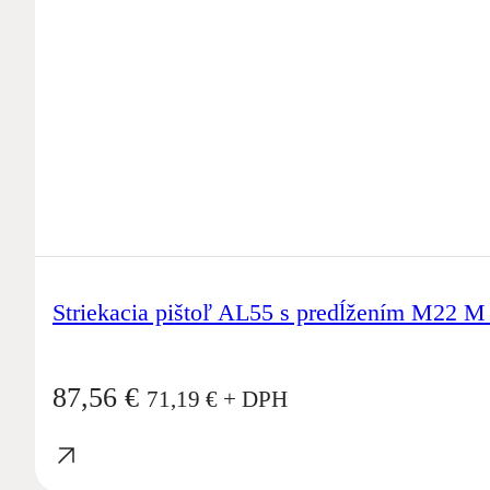
Striekacia pištoľ AL55 s predĺžením M22 
87,56
€
71,19
€
+ DPH