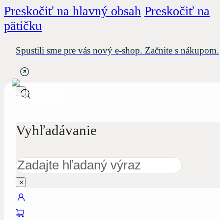
Preskočiť na hlavný obsah
Preskočiť na
pätičku
Spustili sme pre vás nový e-shop. Začnite s nákupom.
Vyhľadávanie
Hľadať
×