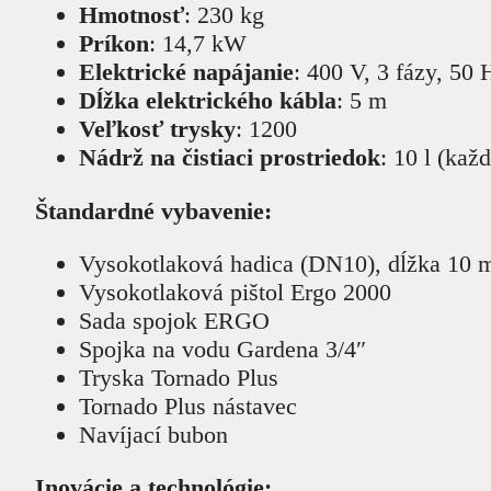
Hmotnosť
: 230 kg
Príkon
: 14,7 kW
Elektrické napájanie
: 400 V, 3 fázy, 50 
Dĺžka elektrického kábla
: 5 m
Veľkosť trysky
: 1200
Nádrž na čistiaci prostriedok
: 10 l (kaž
Štandardné vybavenie:
Vysokotlaková hadica (DN10), dĺžka 10 
Vysokotlaková pištol Ergo 2000
Sada spojok ERGO
Spojka na vodu Gardena 3/4″
Tryska Tornado Plus
Tornado Plus nástavec
Navíjací bubon
Inovácie a technológie: