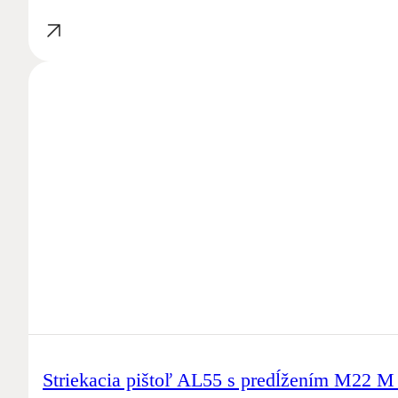
Striekacia pištoľ AL55 s predĺžením M22 