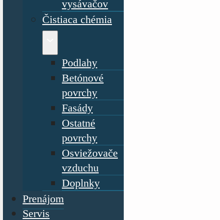
vysávačov
Čistiaca chémia
Podlahy
Betónové
povrchy
Fasády
Ostatné
povrchy
Osviežovače
vzduchu
Doplnky
Prenájom
Servis