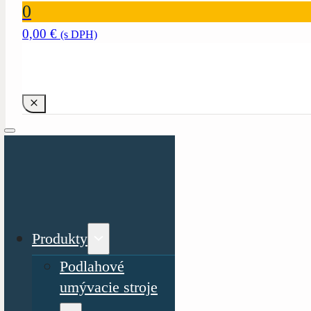
0
0,00
€
(s DPH)
Produkty
Podlahové
umývacie stroje