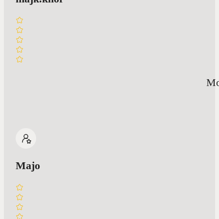
Mo
Majo