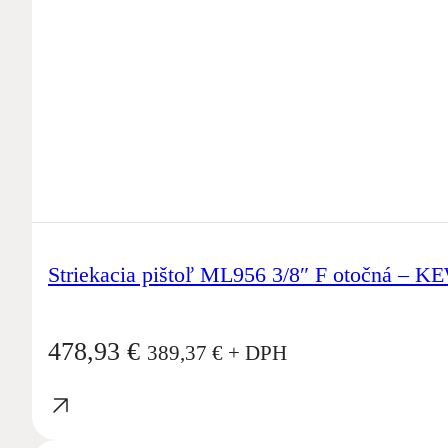
Striekacia pištoľ ML956 3/8″ F otočná – K
478,93
€
389,37
€
+ DPH