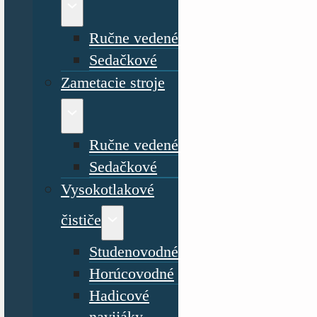
Ručne vedené
Sedačkové
Zametacie stroje
Ručne vedené
Sedačkové
Vysokotlakové
čističe
Studenovodné
Horúcovodné
Hadicové
navijáky