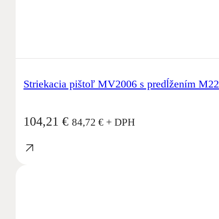
Striekacia pištoľ MV2006 s predĺžením M2
104,21
€
84,72
€
+ DPH