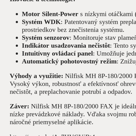
Motor Silent-Power
s nízkymi otáčkami (
Systém WDK
: Patentovaný systém prepla
prostriedkov bez znečistenia systému.
Systém senzorov
: Monitoruje stav plame
Indikátor usadzovania nečistôt
: Tento s
Intuitívny ovládací panel
: Umožňuje jedn
Automatický pohotovostný režim
: Znižu
Výhody a využitie:
Nilfisk MH 8P-180/2000 FA 
Vysoký výkon, robustnosť a efektívnosť ohrevu
nečistôt, a preplachovanie potrubí a odpadov.
Záver:
Nilfisk MH 8P-180/2000 FAX je ideálny
nízke prevádzkové náklady. Vďaka svojmu robu
náročné priemyselné aplikácie.