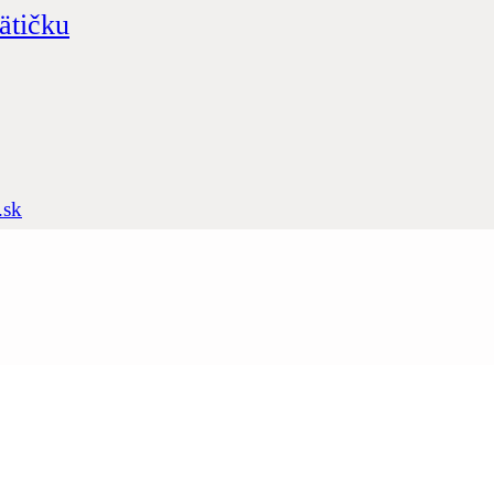
ätičku
.sk