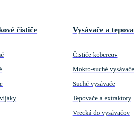
kové čističe
Vysávače a tepova
né
Čističe kobercov
é
Mokro-suché vysávač
če
Suché vysávače
vijáky
Tepovače a extraktory
Vrecká do vysávačov