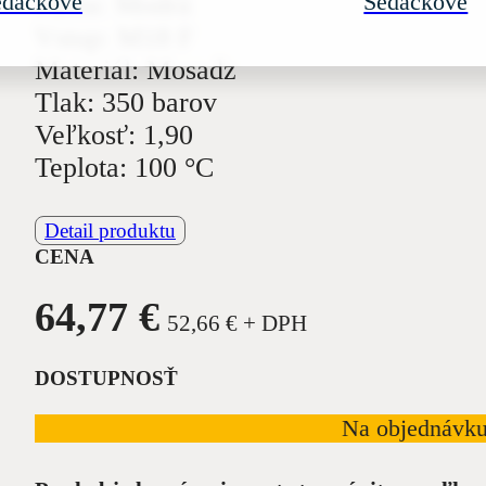
edačkové
Sedačkové
Farba: Modrá
Vstup: M18 F
Materiál: Mosadz
Tlak: 350 barov
Veľkosť: 1,90
Teplota: 100 °C
Detail produktu
CENA
64,77
€
52,66
€
+ DPH
DOSTUPNOSŤ
Na objednávk