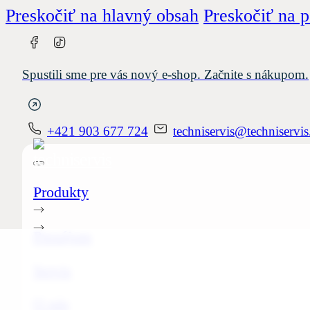
Preskočiť na hlavný obsah
Preskočiť na p
Spustili sme pre vás nový e-shop. Začnite s nákupom.
+421 903 677 724
techniservis@techniservis
Produkty
Prenájom
Servis
O nás