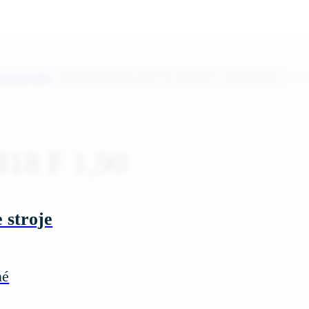
ie trysky
/
Penová tryska ST-75 M18 F 1,90 modrá
M18 F 1,90
 stroje
né