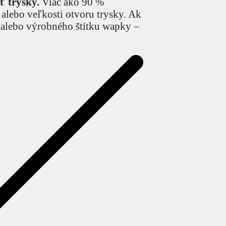
ť trysky.
Viac ako 90 %
lebo veľkosti otvoru trysky. Ak
sky alebo výrobného štítku wapky –