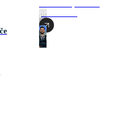
Akciová ponuka
produktov
če
e