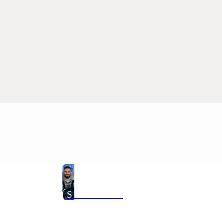
S nami ušetríte