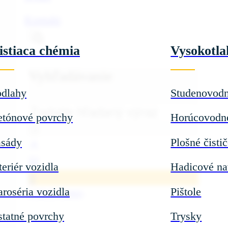
Kontakt
istiaca chémia
Vysokotla
Vyhľadávanie
odlahy
Studenovod
Hľadať
etónové povrchy
Horúcovodn
×
asády
Plošné čisti
teriér vozidla
Hadicové na
0
roséria vozidla
Pištole
0,00
€
(s DPH)
tatné povrchy
Trysky