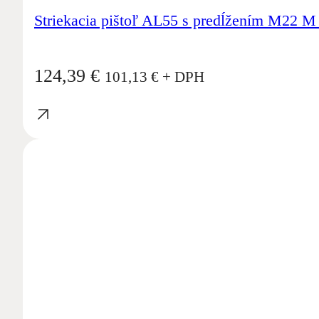
Striekacia pištoľ AL55 s predĺžením M22 
124,39
€
101,13
€
+ DPH