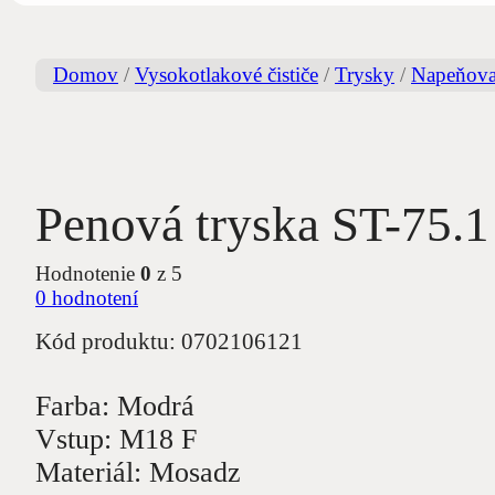
Domov
/
Vysokotlakové čističe
/
Trysky
/
Napeňovac
Penová tryska ST-75.1
Hodnotenie
0
z 5
0
hodnotení
Kód produktu:
0702106121
Farba: Modrá
Vstup: M18 F
Materiál: Mosadz