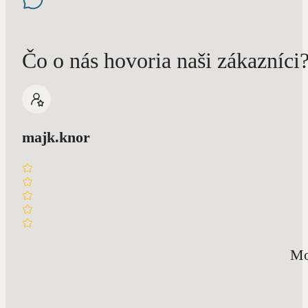
Čo o nás hovoria naši zákazníci
majk.knor
Mo