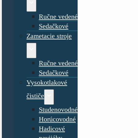
Ručne vedené
Sedačkové
Zametacie stroje
Ručne vedené
Sedačkové
Vysokotlakové
čističe
Studenovodné
Horúcovodné
Hadicové
navijáky