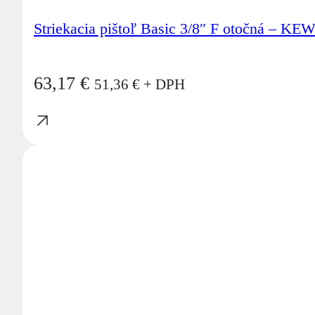
Striekacia pištoľ Basic 3/8″ F otočná – KE
63,17
€
51,36
€
+ DPH