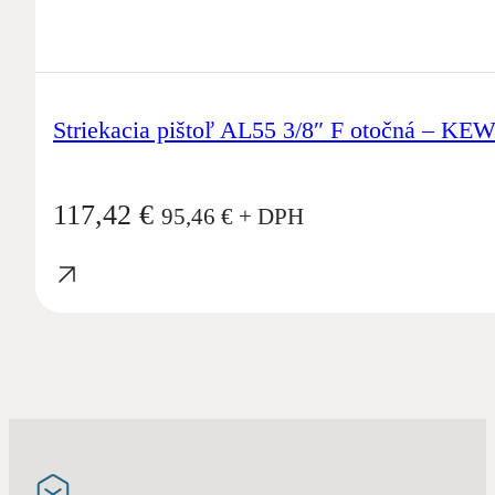
Striekacia pištoľ AL55 3/8″ F otočná – KE
117,42
€
95,46
€
+ DPH