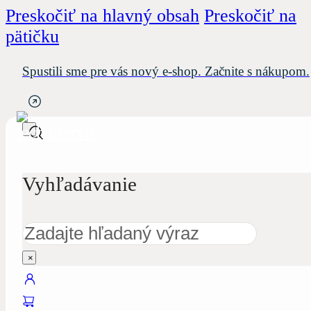
Preskočiť na hlavný obsah
Preskočiť na
pätičku
Spustili sme pre vás nový e-shop. Začnite s nákupom.
Vyhľadávanie
Hľadať
×