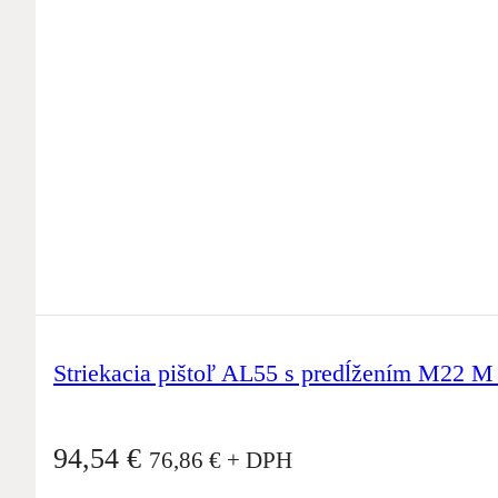
Striekacia pištoľ AL55 s predĺžením M22 M
94,54
€
76,86
€
+ DPH