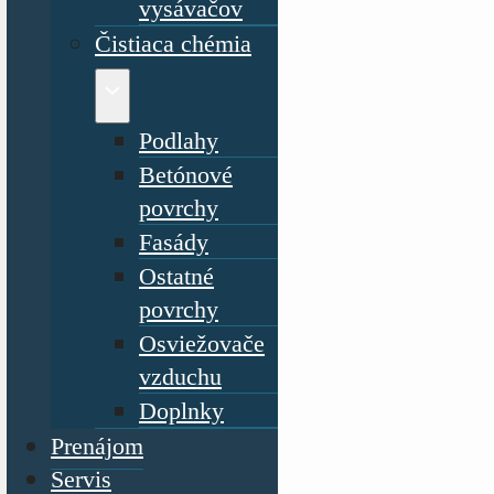
vysávačov
Čistiaca chémia
Podlahy
Betónové
povrchy
Fasády
Ostatné
povrchy
Osviežovače
vzduchu
Doplnky
Prenájom
Servis