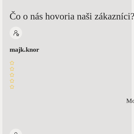
Čo o nás hovoria naši zákazníci
majk.knor
Mo