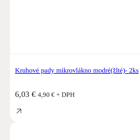
Kruhové pady mikrovlákno modré(žlté)- 2ks
6,03
€
4,90
€
+ DPH