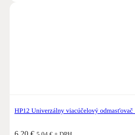
HP12 Univerzálny viacúčelový odmasťovač
6,20
€
5,04
€
+ DPH