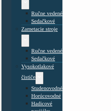
Ručne vedené
Sedačkové
Zametacie stroje
Ručne vedené
Sedačkové
Vysokotlakové
čističe
Studenovodné
Horúcovodné
Hadicové
navijáky