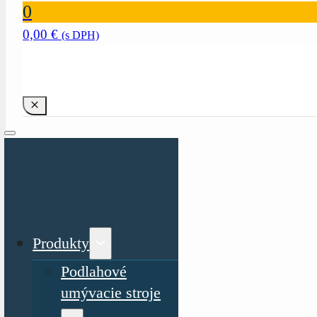
0
0,00
€
(s DPH)
Produkty
Podlahové
umývacie stroje