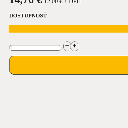
12,00
€
+ DPH
DOSTUPNOSŤ
množstvo
Odpeňovač
LC-
PREFOAM
1000ml