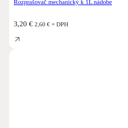
Rozprašovač mechanický k 1L nádobe
3,20
€
2,60
€
+ DPH