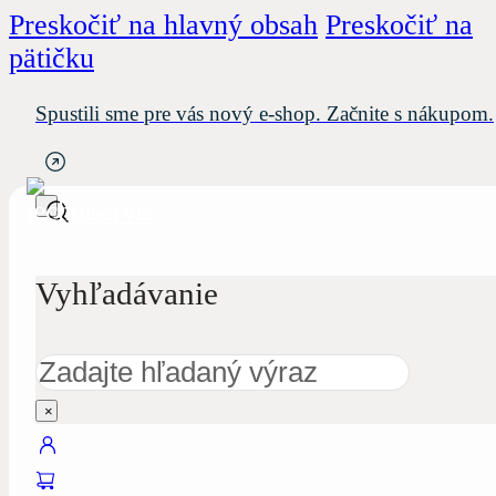
Preskočiť na hlavný obsah
Preskočiť na
pätičku
Spustili sme pre vás nový e-shop. Začnite s nákupom.
Vyhľadávanie
Hľadať
×