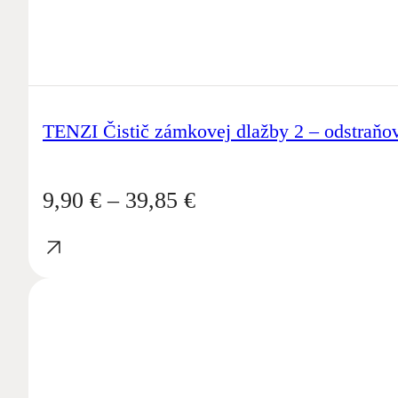
TENZI Čistič zámkovej dlažby 2 – odstraňo
Price
9,90
€
–
39,85
€
range:
9,90 €
through
39,85 €