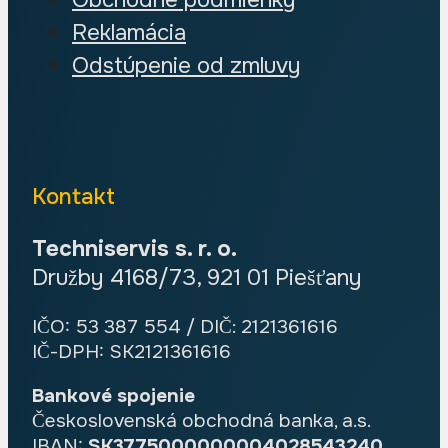
Reklamácia
Odstúpenie od zmluvy
Kontakt
Techniservis s. r. o.
Družby 4168/73, 921 01 Piešťany
IČO: 53 387 554 / DIČ: 2121361616
IČ-DPH: SK2121361616
Bankové spojenie
Československá obchodná banka, a.s.
IBAN:
SK3775000000004028543240