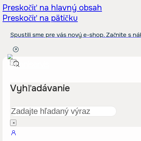
Preskočiť na hlavný obsah
Preskočiť na pätičku
Spustili sme pre vás nový e-shop. Začnite s n
Vyhľadávanie
Hľadať
×