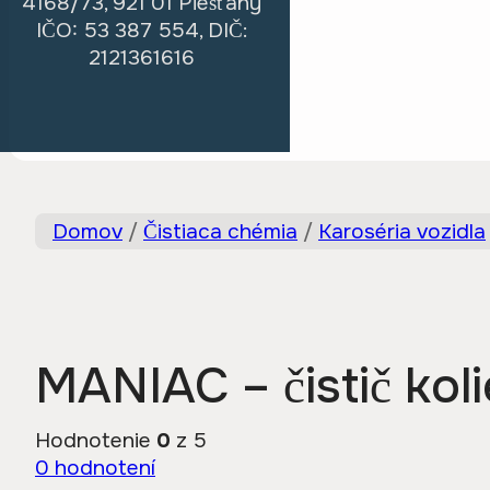
4168/73, 921 01 Piešťany
IČO: 53 387 554, DIČ:
2121361616
Domov
/
Čistiaca chémia
/
Karoséria vozidla
MANIAC – čistič kol
Hodnotenie
0
z 5
0
hodnotení