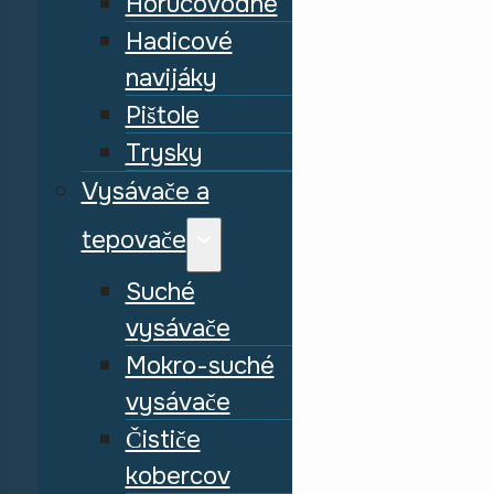
Horúcovodné
Hadicové
navijáky
Pištole
Trysky
Vysávače a
tepovače
Suché
vysávače
Mokro-suché
vysávače
Čističe
kobercov