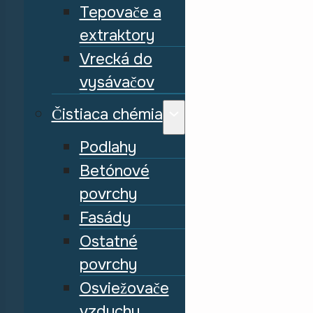
Tepovače a
extraktory
Vrecká do
vysávačov
Čistiaca chémia
Podlahy
Betónové
povrchy
Fasády
Ostatné
povrchy
Osviežovače
vzduchu