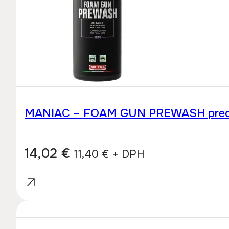
MANIAC – FOAM GUN PREWASH predumy
14,02
€
11,40
€
+ DPH