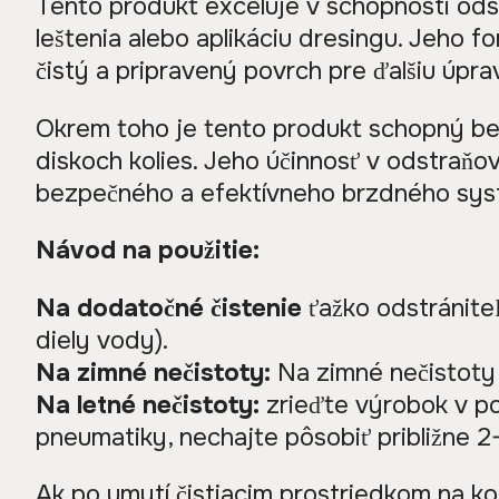
Tento produkt exceluje v schopnosti ods
leštenia alebo aplikáciu dresingu. Jeho f
čistý a pripravený povrch pre ďalšiu úpra
Okrem toho je tento produkt schopný be
diskoch kolies. Jeho účinnosť v odstraňo
bezpečného a efektívneho brzdného sys
Návod na použitie:
Na dodatočné čistenie
ťažko odstrániteľ
diely vody).
Na zimné nečistoty:
Na zimné nečistoty 
Na letné nečistoty:
zrieďte výrobok v pom
pneumatiky, nechajte pôsobiť približne 2
Ak po umytí čistiacim prostriedkom na k