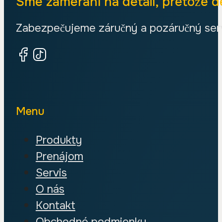
Sme zameraní na detail, pretože de
Zabezpečujeme záručný a pozáručný servi
Menu
Produkty
Prenájom
Servis
O nás
Kontakt
Obchodné podmienky