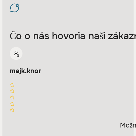
Čo o nás hovoria naši zákazn
majk.knor
Možno