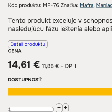
Kód produktu:
MF-76
|
Značka:
Mafra
,
Maniac
Tento produkt exceluje v schopnos
nasledujúcu fázu leštenia alebo apl
Detail produktu
CENA
14,61
€
11,88
€
+ DPH
DOSTUPNOSŤ
množstvo