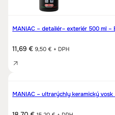
MANIAC – detailér– exteriér 500 ml – E
11,69
€
9,50
€
+ DPH
MANIAC – ultrarýchly keramický vosk
18,70
€
15,20
€
+ DPH