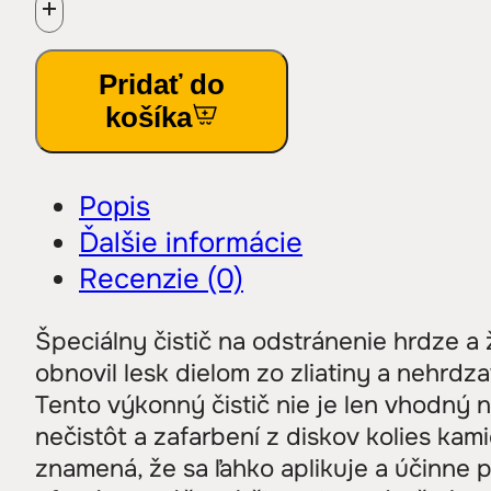
CROMOBRILL
6kg
Pridať do
-
košíka
čistič
chromovaných
Popis
plôch
Ďalšie informácie
Recenzie (0)
Špeciálny čistič na odstránenie hrdze a 
obnovil lesk dielom zo zliatiny a nehrdz
Tento výkonný čistič nie je len vhodný na
nečistôt a zafarbení z diskov kolies kam
znamená, že sa ľahko aplikuje a účinne p