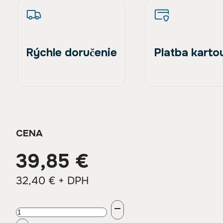
chromovaných
plôch
Rýchle doručenie
Platba karto
CENA
39,85
€
32,40
€
+ DPH
množstvo