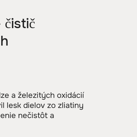
istič
ch
ze a železitých oxidácií
 lesk dielov zo zliatiny
enie nečistôt a