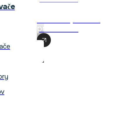
vače
Akciová ponuka
produktov
ače
ory
ov