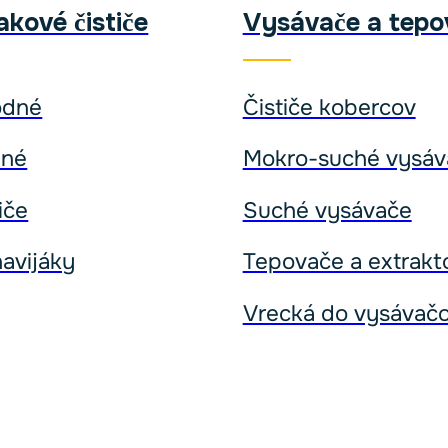
kové čističe
Vysávače a tepo
odné
Čističe kobercov
dné
Mokro-suché vysáv
iče
Suché vysávače
avijáky
Tepovače a extrakt
Vrecká do vysávač