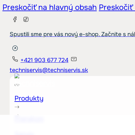
Preskočiť na hlavný obsah
Preskočiť
Spustili sme pre vás nový e-shop. Začnite s n
+421 903 677 724
techniservis@techniservis.sk
Produkty
Prenájom
Servis