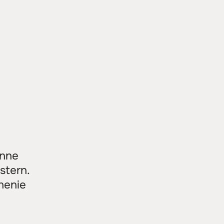
inne
stern.
ánenie