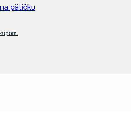
 na pätičku
ákupom.