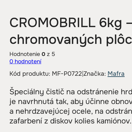
CROMOBRILL 6kg – č
chromovaných plô
Hodnotenie
0
z 5
0
hodnotení
Kód produktu:
MF-P0722
|
Značka:
Mafra
Špeciálny čistič na odstránenie hrd
je navrhnutá tak, aby účinne obnovil
a nehrdzavejúcej ocele, na odstrán
zafarbení z diskov kolies kamiónov.