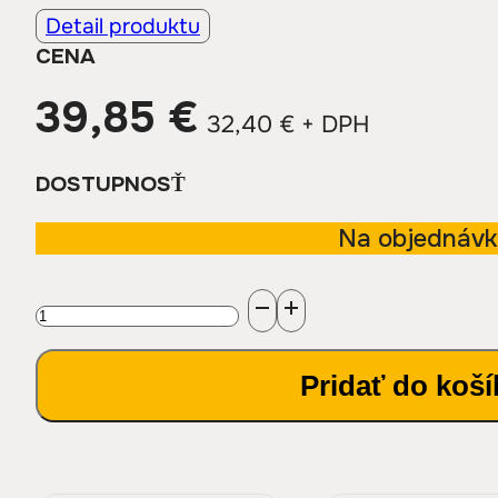
Detail produktu
CENA
39,85
€
32,40
€
+ DPH
DOSTUPNOSŤ
Na objednáv
množstvo
CROMOBRILL
Pridať do koší
6kg
-
čistič