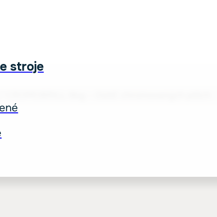
e stroje
/
CROMOBRILL 6kg – čistič chromovaných plôch
ené
é