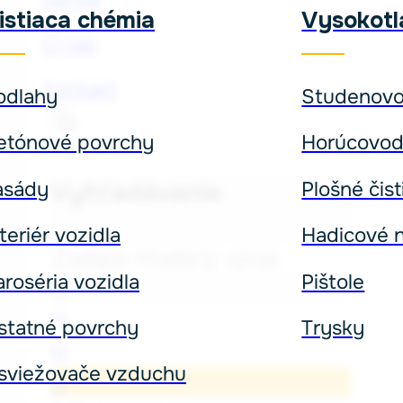
istiaca chémia
Vysokotla
O nás
Kontakt
odlahy
Studenov
etónové povrchy
Horúcovo
Vyhľadávanie
asády
Plošné čist
teriér vozidla
Hadicové n
Hľadať
aroséria vozidla
Pištole
×
statné povrchy
Trysky
sviežovače vzduchu
0