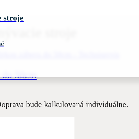
 stroje
ývacie stroje
né
u do 50cm
oprava bude kalkulovaná individuálne.