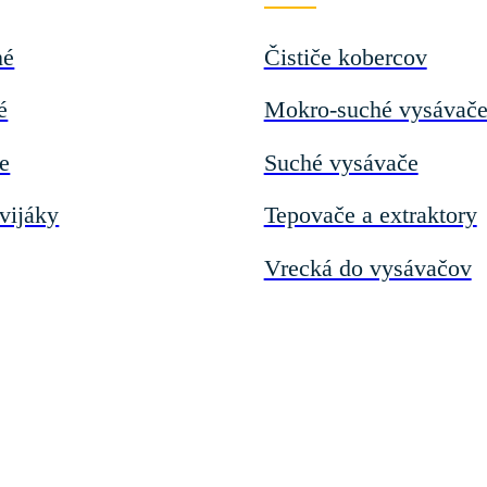
né
Čističe kobercov
é
Mokro-suché vysávač
če
Suché vysávače
vijáky
Tepovače a extraktory
Vrecká do vysávačov