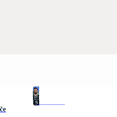
S nami ušetríte
če