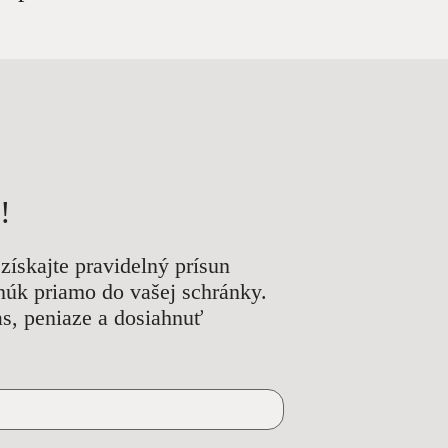
!
získajte pravidelný prísun
núk priamo do vašej schránky.
as, peniaze a dosiahnuť