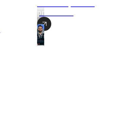
Akciová ponuka
produktov
e