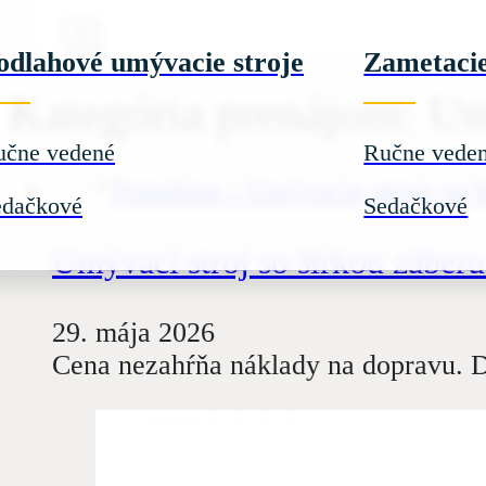
odlahové umývacie stroje
Zametacie
Kategória prenájom:
Um
učne vedené
Ručne vede
edačkové
Sedačkové
Umývací stroj so šírkou záber
29. mája 2026
Cena nezahŕňa náklady na dopravu. D