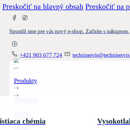
Preskočiť na hlavný obsah
Preskočiť na p
Spustili sme pre vás nový e-shop. Začnite s nákupom.
+421 903 677 724
techniservis@techniservis
Produkty
Prenájom
Servis
istiaca chémia
Vysokotla
O nás